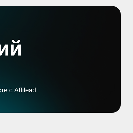
ий
 с Affilead